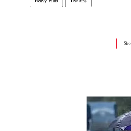
Heavy rains
TNRains
Sh