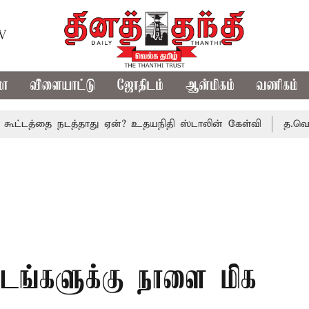
TV
மா
விளையாட்டு
ஜோதிடம்
ஆன்மிகம்
வணிகம்
த்தை நடத்தாது ஏன்? உதயநிதி ஸ்டாலின் கேள்வி
த.வெ.க. அரசி
்டங்களுக்கு நாளை மிக