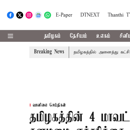
E-Paper
DTNEXT
Thanthi 
தமிழகம்
தேசியம்
உலகம்
சினி
Breaking News
் உரை
காவிரி விவகாரம்: தமிழகத்தில் அனைத்து கட்சி கூட்ட
வானிலை செய்திகள்
தமிழகத்தின் 4 மாவட