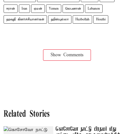
ஈரான்
Iran
ஏமன்
Yemen
லெபனான்
Lebanon
ஹவுதி கிளர்ச்சியாளர்கள்
ஹிஸ்புல்லா
Hezbollah
Houthi
Show Comments
Related Stories
கொசோவோ நாட்டு பிரதமர் மீது