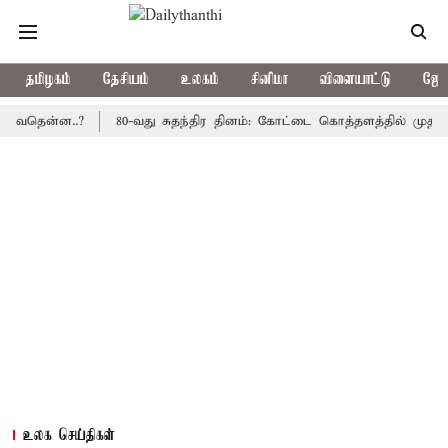
தமிழகம்
தேசியம்
உலகம்
சினிமா
விளையாட்டு
ஜோத
ன்ன..?
80-வது சுதந்திர தினம்: கோட்டை கொத்தளத்தில் முதல் முறைய
உலக செய்திகள்